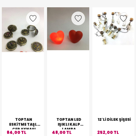
TOPTAN
TOPTAN LED
12'LI DILEK ŞIŞESI
ESKITME TAŞLI
IŞIKLI KALP
CEP AYNASI
LAMBA
84,00 TL
48,00 TL
252,00 TL