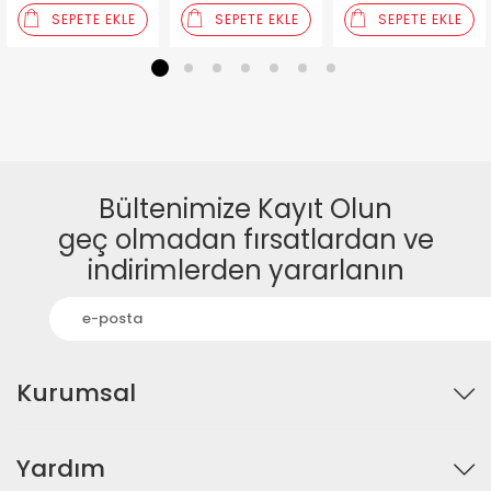
SEPETE EKLE
SEPETE EKLE
SEPETE EKLE
1
2
3
4
5
6
7
Bültenimize Kayıt Olun
geç olmadan fırsatlardan ve
indirimlerden yararlanın
Kurumsal
Yardım