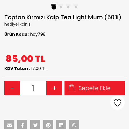
1
2
3
4
Toptan Kırmızı Kalp Tea Light Mum (50'li)
hediyelikciniz
Ürün Kodu :
hdy798
85,00
TL
KDV Tutarı :
17,00 TL
-
+
Sepete Ekle