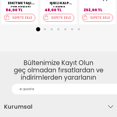
ESKITME TAŞLI
IŞIKLI KALP
CEP AYNASI
LAMBA
84,00 TL
48,00 TL
252,00 TL
SEPETE EKLE
SEPETE EKLE
SEPETE EKLE
1
2
3
4
5
6
7
Bültenimize Kayıt Olun
geç olmadan fırsatlardan ve
indirimlerden yararlanın
Kurumsal