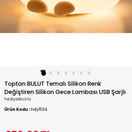
1
2
3
4
5
6
7
Toptan BULUT Temalı Silikon Renk
Değiştiren Silikon Gece Lambası USB Şarjlı
hediyelikciniz
Ürün Kodu :
hdy1534