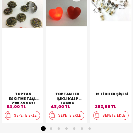
TOPTAN
TOPTAN LED
12'LI DILEK ŞIŞESI
ESKITME TAŞLI
IŞIKLI KALP
CEP AYNASI
LAMBA
84,00 TL
48,00 TL
252,00 TL
SEPETE EKLE
SEPETE EKLE
SEPETE EKLE
1
2
3
4
5
6
7