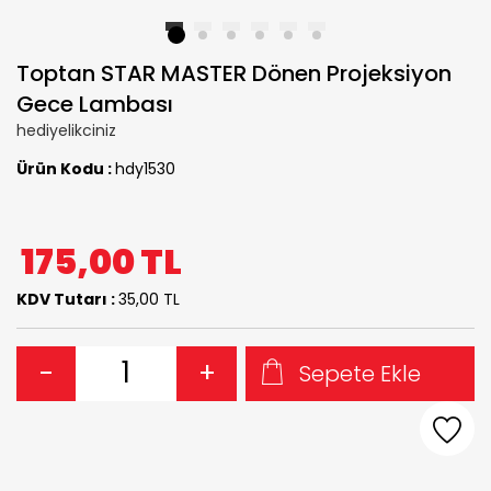
1
2
3
4
5
6
Toptan STAR MASTER Dönen Projeksiyon
Gece Lambası
hediyelikciniz
Ürün Kodu :
hdy1530
175,00
TL
KDV Tutarı :
35,00 TL
-
+
Sepete Ekle