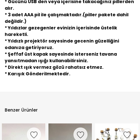
* Gücünü USB den veya içerisine takacağınız pillerden
alır.
* 3 adet AAA pil ile çalışmaktadır.(piller pakete dahil
değildir.)
* Yıldızlar gezegenler evinizin içerisinde üstelik
hareketli.
* Yıldızlı projektör sayesinde gecenin güzelliğini
odanıza getiriyoruz.
* Şeffaf üst kapak sayesinde isterseniz tavana
yansıtmadan ışığı kullanabilirsiniz.
* Direkt ışık vermez gözü rahatsız etmez.
* Karışık Gönderilmektedir.
Benzer Ürünler